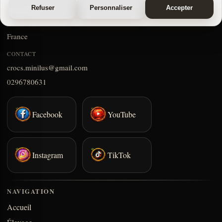
Refuser
Personnaliser
Accepter
1 Le Gouët
22320 LE BODEO
France
CONTACT
crocs.minilus@gmail.com
0296780631
Facebook
YouTube
Instagram
TikTok
NAVIGATION
Accueil