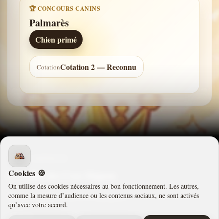
🏆 CONCOURS CANINS
Palmarès
Chien primé
Cotation 2 — Reconnu
Cotation
CROCS-MINILUS
Cookies 🍪
La Vallée des Cros Mignon
On utilise des cookies nécessaires au bon fonctionnement. Les autres,
comme la mesure d’audience ou les contenus sociaux, ne sont activés
Élevage familial et univers compagnon.
qu’avec votre accord.
ADRESSE